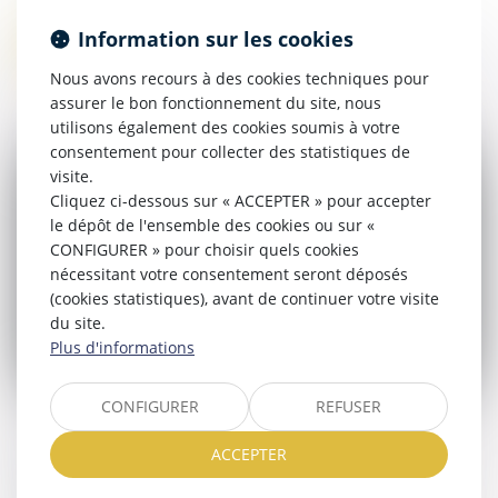
une charge de la preuve particuliè...
Information sur les cookies
Lire la suite
Nous avons recours à des cookies techniques pour
assurer le bon fonctionnement du site, nous
utilisons également des cookies soumis à votre
consentement pour collecter des statistiques de
visite.
Cliquez ci-dessous sur « ACCEPTER » pour accepter
le dépôt de l'ensemble des cookies ou sur «
CONFIGURER » pour choisir quels cookies
nécessitant votre consentement seront déposés
(cookies statistiques), avant de continuer votre visite
du site.
Plus d'informations
CONFIGURER
REFUSER
Le Conseil constitutionnel valide
ACCEPTER
l’extension du scrutin de liste paritaire à