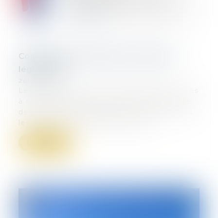
Collectivités territoriales et élections
législatives
26/06/2024
Les collectivités sont actuellement mises
à rude épreuve pour permettre la tenue
des élections législatives qui auront lieu
les 30 juin et 7 juillet prochain...
Lire la suite