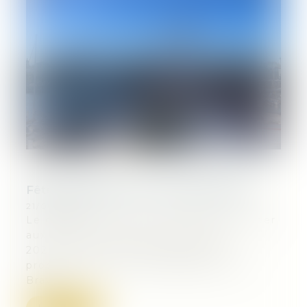
Fêtes maritimes de La Rochelle 2024
21/06/2024
Le cabinet est très heureux de participer
aux Fêtes Maritimes La Rochelle
2024 qui ont lieu jusqu’au 23 juin
prochain dans notre magnifique ville.
Bravo...