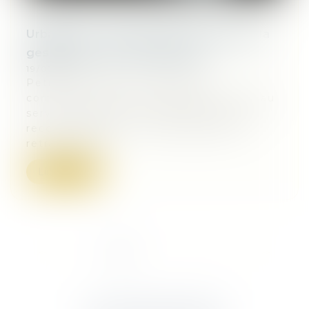
Urbanisme – Nouveau service d’aide à la
gestion des recours gracieux :
19/03/2024
Petites, moyennes et grandes
communes, c’est à vous que ce nouveau
service s’adresse ! Vous avez reçu un
recours gracieux vous demandant le
retrait d’une...
Lire la suite
<<
<
1
2
3
4
5
6
>
>>