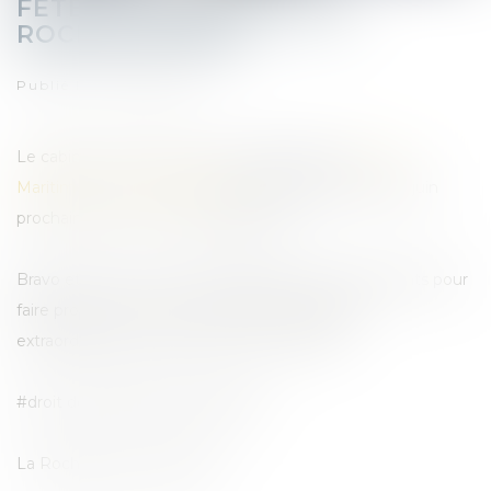
FÊTES MARITIMES DE LA
ROCHELLE 2024
Publié le :
21/06/2024
Le cabinet est très heureux de participer aux
Fêtes
Maritimes La Rochelle 2024
qui ont lieu jusqu’au 23 juin
prochain dans notre magnifique ville.
Bravo et merci à tous les organisateurs et participants pour
faire profiter à tout un chacun de ces bateaux
extraordinaires en plein cœur du vieux port.
#droit de la plaisance #nautisme
La Rochelle, le 21 juin 2024