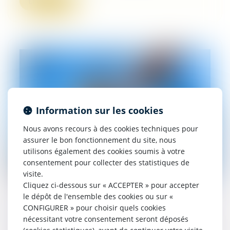
Lire la suite
Information sur les cookies
Nous avons recours à des cookies techniques pour
assurer le bon fonctionnement du site, nous
utilisons également des cookies soumis à votre
consentement pour collecter des statistiques de
visite.
Cliquez ci-dessous sur « ACCEPTER » pour accepter
le dépôt de l'ensemble des cookies ou sur «
Marché public de travaux
CONFIGURER » pour choisir quels cookies
nécessitant votre consentement seront déposés
13/06/2024
Quelle satisfaction de voir le préjudice de