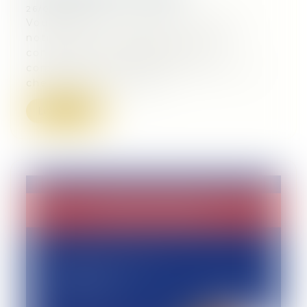
26/03/2024
Vous souhaitez en savoir plus sur la
notion de « chef de bord » et ses
conséquences juridiques ? Ou
comprendre comment différencier un
chef de bord d’un skip...
Lire la suite